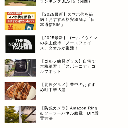
ランキングBEST5（関西）
【2025最新】スマホ代を節
約！おすすめ格安SIMは「日
本通信SIM」
【2025最新】ゴールドウイン
の株主優待「ノースフェイ
ス」タオルが復活！
【ゴルフ練習グッズ】自宅で
本格練習！「スポーニア」ゴ
ルフネット
【北摂グルメ】豊中のおすす
め町中華 3選
【防犯カメラ】Amazon Ring
& ソーラーパネル給電 DIY設
置方法