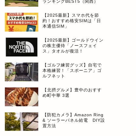
ランキングBEST5（関西）
【2025最新】スマホ代を節
約！おすすめ格安SIMは「日
本通信SIM」
【2025最新】ゴールドウイン
の株主優待「ノースフェイ
ス」タオルが復活！
【ゴルフ練習グッズ】自宅で
本格練習！「スポーニア」ゴ
ルフネット
【北摂グルメ】豊中のおすす
め町中華 3選
【防犯カメラ】Amazon Ring
& ソーラーパネル給電 DIY設
置方法