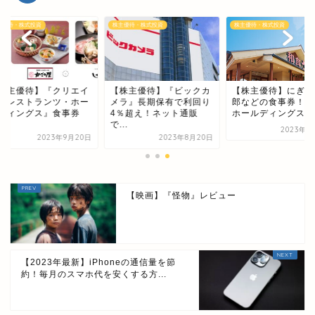
優待・株式投資
株主優待・株式投資
株主優待・株式投資
株主優待】『クリエイ
【株主優待】『ビックカ
【株主優待】にぎり
・レストランツ・ホー
メラ』長期保有で利回り
郎などの食事券！『S
ディングス』食事券
4％超え！ネット通販
ホールディングス』の.
.
で...
2023年7月
2023年9月20日
2023年8月20日
【映画】『怪物』レビュー
【2023年最新】iPhoneの通信量を節
約！毎月のスマホ代を安くする方...