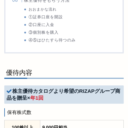
株主優待をもらう方法
おおまかな流れ
①証券口座を開設
②口座に入金
③個別株を購入
④⑤はひたすら待つのみ
優待内容
株主優待カタログより希望のRIZAPグループ商
品を贈呈×
年1回
保有株式数
100株以上
9,000円相当