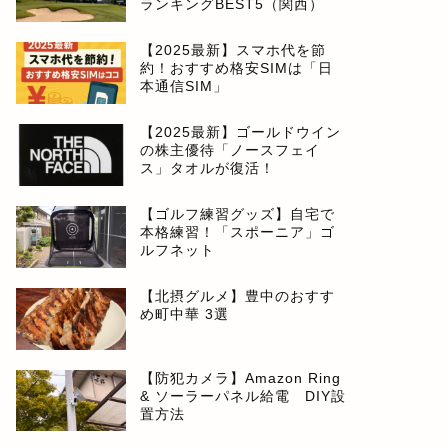
ランキングBEST5（関西）
【2025最新】スマホ代を節
約！おすすめ格安SIMは「日
本通信SIM」
【2025最新】ゴールドウイン
の株主優待「ノースフェイ
ス」タオルが復活！
【ゴルフ練習グッズ】自宅で
本格練習！「スポーニア」ゴ
ルフネット
【北摂グルメ】豊中のおすす
め町中華 3選
【防犯カメラ】Amazon Ring
& ソーラーパネル給電 DIY設
置方法