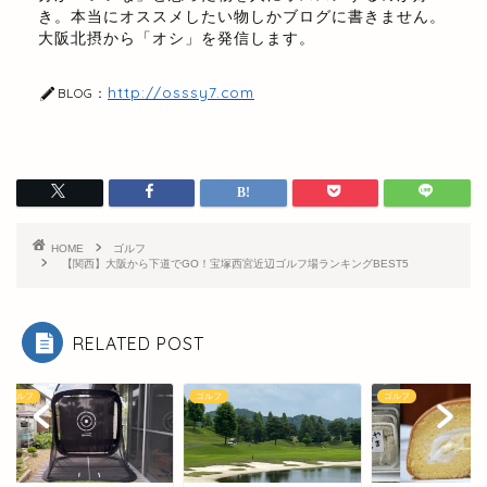
き。本当にオススメしたい物しかブログに書きません。
大阪北摂から「オシ」を発信します。
http://osssy7.com
BLOG：
HOME
ゴルフ
【関西】大阪から下道でGO！宝塚西宮近辺ゴルフ場ランキングBEST5
RELATED POST
フ
ゴルフ
ゴルフ