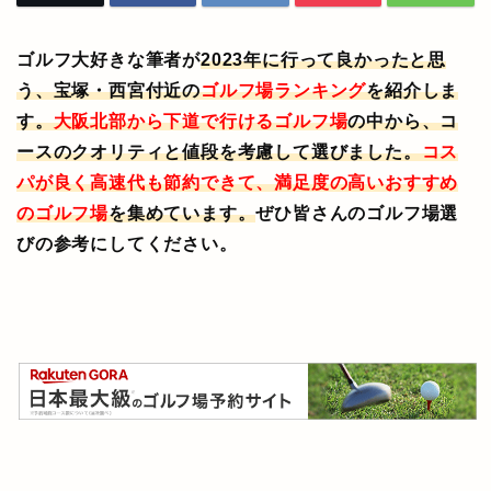
ゴルフ大好きな筆者が
2023年に行って良かったと思
う、宝塚・西宮付近の
ゴルフ場ランキング
を紹介しま
す。
大阪北部から下道で行けるゴルフ場
の中から、コ
ースのクオリティと値段を考慮して選びました。
コス
パが良く
高速代も節約できて、満足度の高いおすすめ
のゴルフ場
を集めています。
ぜひ皆さんのゴルフ場選
びの参考にしてください。