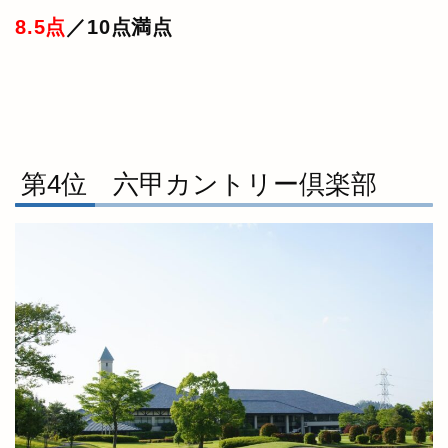
8.5点
／10点満点
第4位 六甲カントリー倶楽部